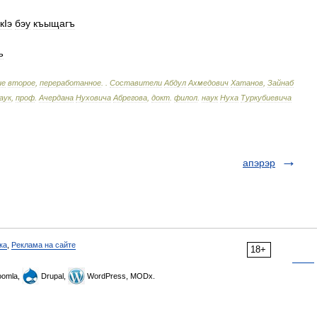
кIэ
бэу
къыщагъ
ъ
ие
второе
,
переработанное
.
.
Составители
Абдул
Ахмедович
Хатанов
,
Зайнаб
аук
,
проф
.
Ачердана
Нуховича
Абрегова
,
докт
.
филол
.
наук
Нуха
Туркубиевича
апэрэр
ка
,
Реклама на сайте
18+
omla,
Drupal,
WordPress, MODx.