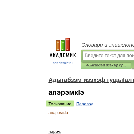
Словари и энциклоп
academic.ru
Адыгабзэм изэхэф гущыIалъ
Адыгабзэм изэхэф гущыIал
апэрэмкIэ
Толкование
Перевод
апэрэмкIэ
нареч
.