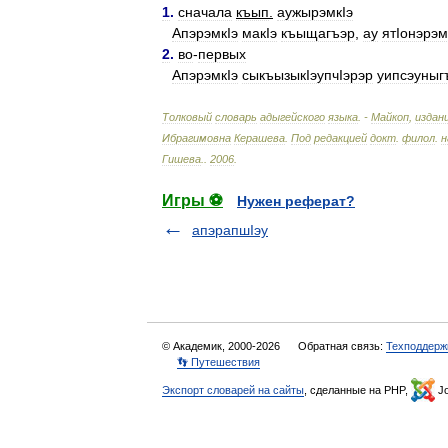
1
.
сначала
къып
.
аужырэмкIэ
АпэрэмкIэ
макIэ
къыщагъэр
,
ау
ятIонэрэм
2
.
во
-
первых
АпэрэмкIэ
сыкъызыкIэупчIэрэр
уипсэуныг
Толковый
словарь
адыгейского
языка
. -
Майкоп
,
издан
Ибрагимовна
Керашева
.
Под
редакцией
докт
.
филол
.
н
Гишева
.
.
2006
.
Игры ⚽
Нужен реферат?
апэрапшIэу
© Академик, 2000-2026
Обратная связь:
Техподдерж
👣 Путешествия
Экспорт словарей на сайты
, сделанные на PHP,
Jo