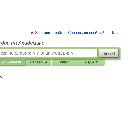
Запомнить сайт
Словарь на свой сайт
RU
едии на Академике
Найти!
Толкования
Переводы
Книги
Игры ⚽
ъ